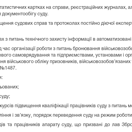
статистичних картках на справи, реєстраційних журналах, 
 документообігу суду.
щення судових справ та протоколах постійно діючої експерт
х з питань технічного захисту інформації в автоматизовані
д час організації роботи з питань бронювання військовозо
ого самоврядування та підприємствами, установами і орган
ення військового обліку призовників, військовозобов’язани
у №1487.
и:
ньованих;
суду;
курсів підвищення кваліфікації працівників суду з питань мо
вління і зв’язку¸ порядок переведення суду на режим робот
дів та працівників апарату суду, що призвані до лав Збро