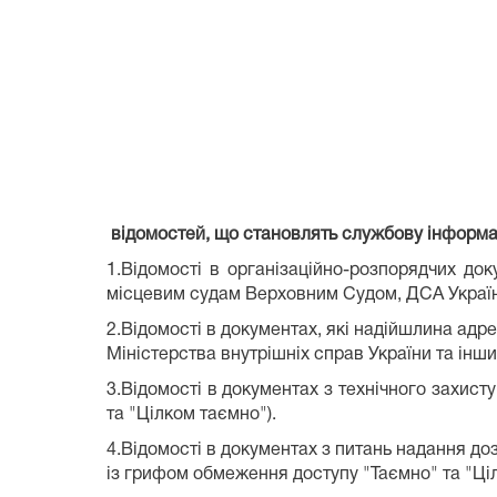
відомостей, що
становлять
службову
інформац
1.Відомості в організаційно-розпорядчих до
місцевим судам Верховним Судом, ДСА України
2.Відомості в документах, які надійшлина адр
Міністерства внутрішніх справ України та інши
3.Відомості в документах з технічного захист
та "Цілком таємно").
4.Відомості в документах з питань надання до
із грифом обмеження доступу "Таємно" та "Ціл