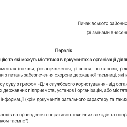
Личаківського районно
(зі змінами внесен
Перелік
ію та які
можуть
міститися в документах з організації
діял
кументах (накази, розпорядження, рішення, постанови, ре
 з питань забезпечення охорони державної таємниці, які 
есу суду з грифом «Для службового користування» від орга
х державних підприємств, установ і організацій, або містя
у інформації (крім документів загального характеру та так
зволів на проведення оперативно-технічних заходів та опер
ком таємно").