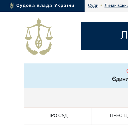
Личаківськ
Судова влада України
Суди
•
Л
Єдини
ПРО СУД
ПРЕС-Ц