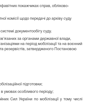
алфавітних покажчиках справ, обліково-
ної комісії щодо передачі до архіву суду
 системі документообігу суду.
бов’язаних за органами державної влади,
ізаціями на період мобілізації та на воєнний
х та резервістів, затвердженого Постановою
білізаційної підготовки;
и в умовах особливого періоду;
йних Сил України по мобілізації у тому числі