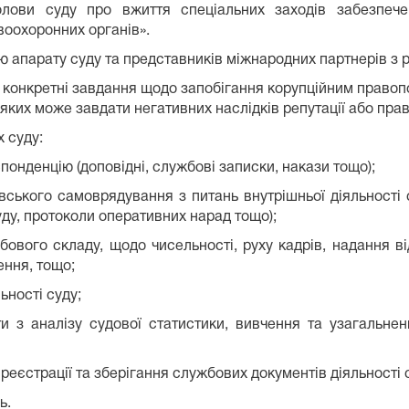
олови суду про вжиття спеціальних заходів забезпеч
воохоронних органів».
ю апарату суду та представників міжнародних партнерів з 
ть конкретні завдання щодо запобігання корупційним правоп
яких може завдати негативних наслідків репутації або прав
х суду:
понденцію (доповідні, службові записки, накази тощо);
дівського самоврядування з питань внутрішньої діяльності 
уду, протоколи оперативних нарад тощо);
собового складу, щодо чисельності, руху кадрів, надання 
ення, тощо;
ьності суду;
ти з аналізу судової статистики, вивчення та узагальне
 реєстрації та зберігання службових документів діяльності 
ь.