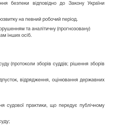
ення безпеки відповідно до Закону України
розвитку на певний робочий період.
орушенням та аналітичну (прогнозовану)
ам інших осіб.
суду (протоколи зборів суддів; рішення зборів
відпусток, відрядження, оцінювання державних
ння судової практики, що передує публічному
суду;