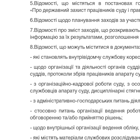
5.Відомості, що містяться в постановах г
«Про державний захист працівників суду і пра
6.Відомості щодо планування заходів за участ
7.Відомості про зміст заходів, що розкриваю
інформацію за їх результатами, розголошення 
8.Відомості, що можуть міститися в документа
- які становлять внутрівідомчу службову корес
- щодо організації та діяльності органів суд
суддів, протоколи збрів працівників апарату с
- з організаційно-кадрової роботи суду, з о
службовців апарату суду, дисциплінарні стягн
- з адміністративно-господарських питань діял
- стосовно питань організації ведення робо
обговоренню та/або прийняттю рішень;
- щодо внутрішньої організації ведення обліку,
- які містять матеріали службових розслідуван