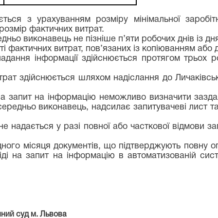
ється з урахуванням розміру мінімальної заробі
розмір фактичних витрат.
дньо виконавець не пізніше п’яти робочих днів із д
і фактичних витрат, пов’язаних із копіюванням або д
надання інформації здійснюється протягом трьох р
рат здійснюється шляхом надіслання до Личаківськ
і на запит на інформацію неможливо визначити зазда
осередньо виконавець, надсилає запитувачеві лист т
не надається у разі повної або часткової відмови за
ного місяця документів, що підтверджують повну оп
віді на запит на інформацію в автоматизованій сис
й суд м. Львова