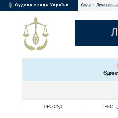
Личаківськ
Судова влада України
Суди
•
Л
Єдини
ПРО СУД
ПРЕС-Ц