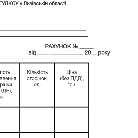
ГУДКСУ
у Львівській області
____________________________
_________________________
РАХУНОК № _____
від ____ ____________ 20__ року
тість
Кількість
Ціна
овлення
сторінок,
(без ПДВ),
орінки
од.
грн.
 ПДВ),
рн.