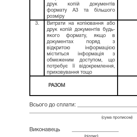
друк копій документів
формату А3 та більшого
розміру
3.
Витрати на копіювання або
друк копій документів будь-
якого формату, якщо в
документах поряд з
відкритою інформацією
міститься інформація з
обмеженим доступом, що
потребує її відокремлення,
приховування тощо
РАЗОМ
Всього до сплати: _____________________
_______________________________________
(сума прописом)
Виконавець
_______________
(підпис)
пос