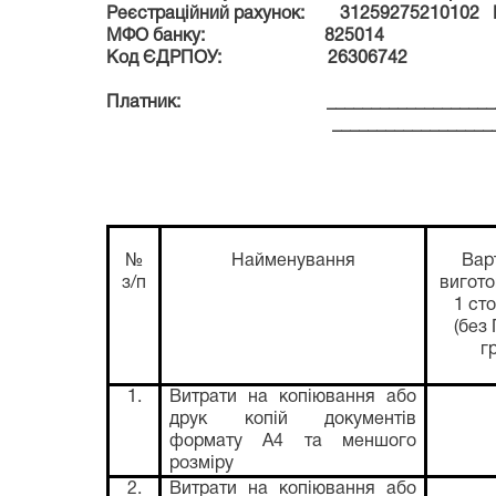
Реєстраційний рахунок: 31259275210102
МФО банку: 825014
Код ЄДРПОУ: 26306742
Платник: __________________________
_____________________________
№
Найменування
Вар
з/п
вигот
1 ст
(без
г
1.
Витрати на копіювання або
друк копій документів
формату А4 та меншого
розміру
2.
Витрати на копіювання або