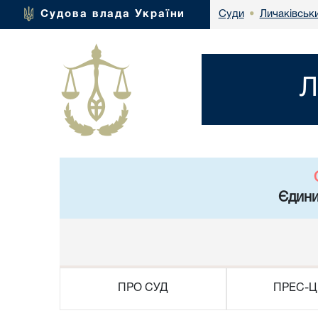
Личаківськ
Судова влада України
Суди
•
Л
Єдини
ПРО СУД
ПРЕС-Ц