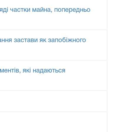
ляді частки майна, попередньо
ання застави як запобіжного
ентів, які надаються