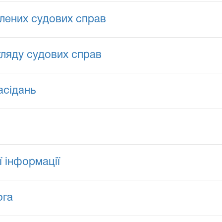
лених судових справ
гляду судових справ
асідань
ї інформації
ога