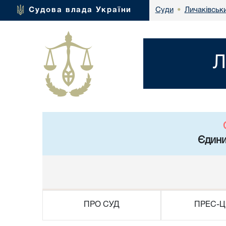
Личаківськ
Судова влада України
Суди
•
Л
Єдини
ПРО СУД
ПРЕС-Ц