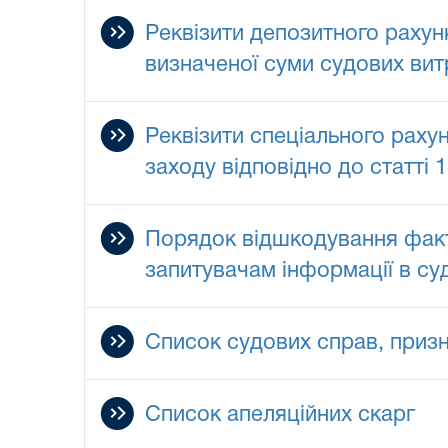
Реквізити депозитного рахун
визначеної суми судових ви
Реквізити спеціального раху
заходу відповідно до статті 
Порядок відшкодування факти
запитувачам інформації в суд
Список судових справ, приз
Список апеляційних скарг