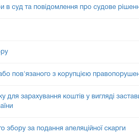
и в суд та повідомлення про судове рішен
ору
або пов'язаного з корупцією правопоруше
ку для зарахування коштів у вигляді застав
аїни
го збору за подання апеляційної скарги