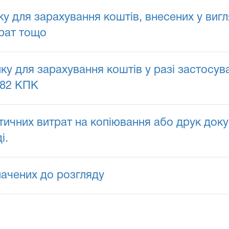
ку для зарахування коштів, внесених у виг
трат тощо
нку для зарахування коштів у разі застосув
182 КПК
чних витрат на копіювання або друк докум
і.
начених до розгляду