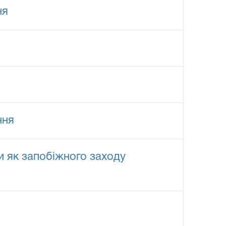
ня
ння
и як запобіжного заходу