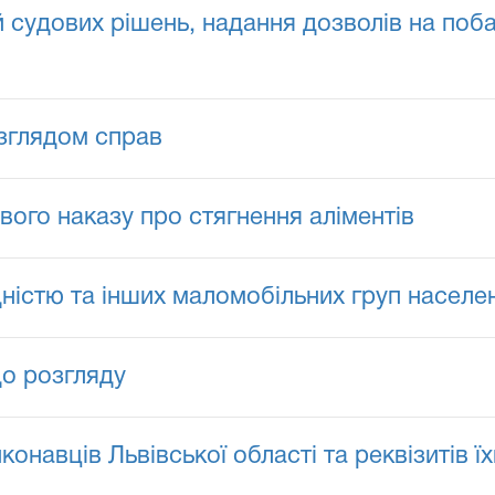
й судових рішень, надання дозволів на поб
озглядом справ
вого наказу про стягнення аліментів
ідністю та інших маломобільних груп населе
до розгляду
онавців Львівської області та реквізитів їх