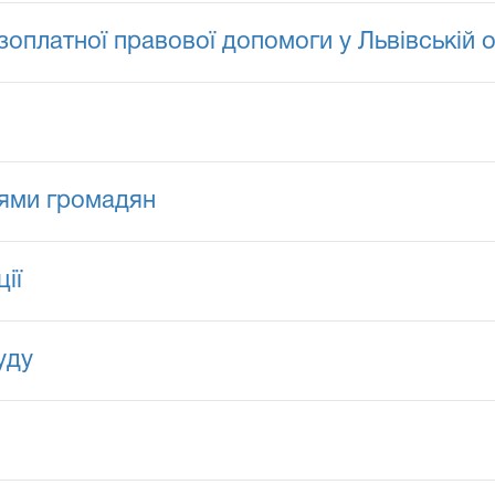
зоплатної правової допомоги у Львівській о
нями громадян
ії
уду