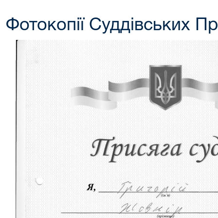
Фотокопії Суддівських П