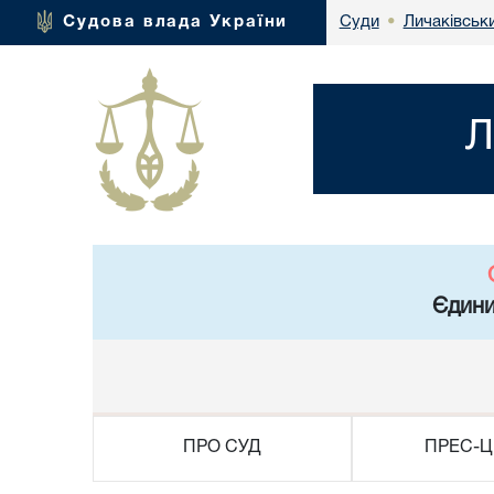
Личаківськ
Судова влада України
Суди
•
Л
Єдини
ПРО СУД
ПРЕС-Ц