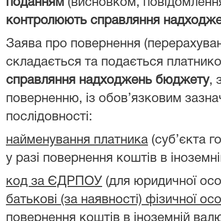
поданням
(висновком, повідомленн
контролюють справляння надходж
Заява про повернення (перерахува
складається та подається платник
справляння надходжень бюджету
, 
поверненню, із обов’язковим зазна
послідовності:
найменування платника
(суб’єкта г
у разі повернення коштів в іноземні
код за ЄДРПОУ
(для юридичної ос
батькові (за наявності) фізичної ос
повернення коштів в іноземній валю