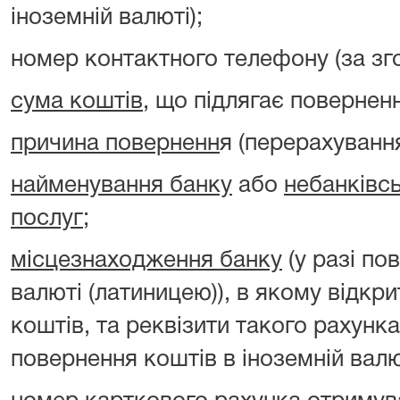
іноземній валюті);
номер контактного телефону (за зг
сума коштів
, що підлягає повернен
причина поверненн
я (перерахуванн
найменування банку
або
небанківс
послуг
;
місцезнаходження банку
(у разі по
валюті (латиницею)), в якому відкр
коштів, та реквізити такого рахунка
повернення коштів в іноземній валю