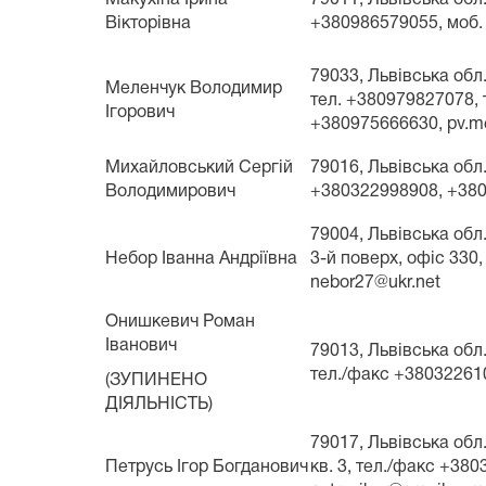
Вікторівна
+380986579055, моб.
79033, Львівська обл.
Меленчук Володимир
тел. +380979827078, 
Ігорович
+380975666630, pv
Михайловський Сергій
79016, Львівська обл.
Володимирович
+380322998908, +380
79004, Львівська обл.
Небор Іванна Андріївна
3-й поверх, офіс 33
nebor27@ukr.net
Онишкевич Роман
Іванович
79013, Львівська обл.
тел./факс +380322610
(ЗУПИНЕНО
ДІЯЛЬНІСТЬ)
79017, Львівська обл.
Петрусь Ігор Богданович
кв. 3, тел./факс +38