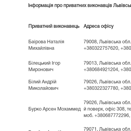
Інформація про приватних виконавців Львівської
Приватний виконавець
Адреса офісу
Баірова Наталія
79008, Львівська обл.
Михайлівна
+380322757620, +380
Білецький Ігор
79013, Львівська обл.
Миронович
+380684921204, +3809
Білий Андрій
79026, Львівська обл.
Миколайович
+380322327780, +3809
79026, Львівська обл.,
Бурко Арсен Мохаммед
й поверх, офіс 308, 
моб. +380687772296, 
79071, Львівська обл