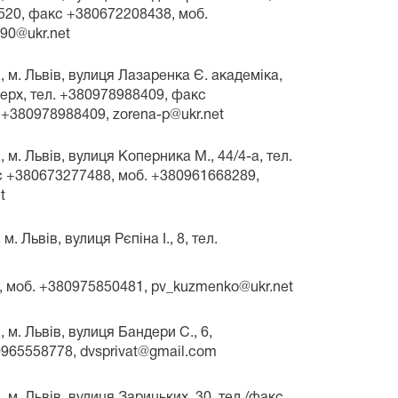
520, факс +380672208438, моб.
90@ukr.net
, м. Львів, вулиця Лазаренка Є. академіка,
оверх, тел. +380978988409, факс
 +380978988409, zorena-p@ukr.net
, м. Львів, вулиця Коперника М., 44/4-а, тел.
 +380673277488, моб. +380961668289,
t
м. Львів, вулиця Рєпіна І., 8, тел.
 моб. +380975850481, pv_kuzmenko@ukr.net
, м. Львів, вулиця Бандери С., 6,
965558778, dvsprivat@gmail.com
, м. Львів, вулиця Зарицьких, 30, тел./факс