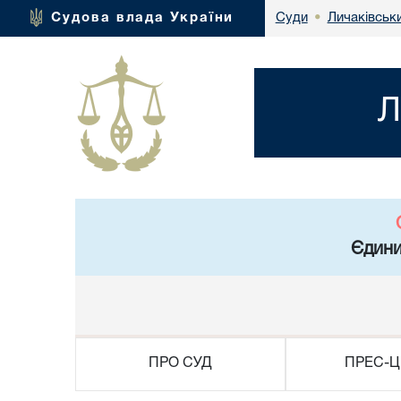
Личаківськ
Судова влада України
Суди
•
Л
Єдини
ПРО СУД
ПРЕС-Ц