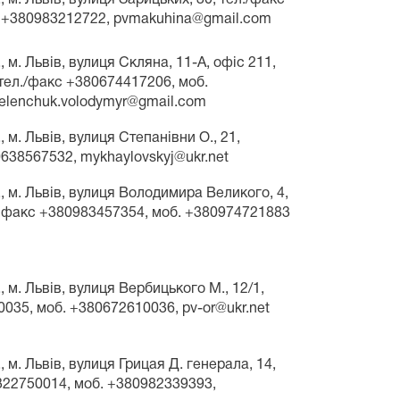
 +380983212722, pvmakuhina@gmail.com
, м. Львів, вулиця Скляна, 11-А, офіс 211,
тел./факс +380674417206, моб.
.melenchuk.volodymyr@gmail.com
, м. Львів, вулиця Степанівни О., 21,
638567532, mykhaylovskyj@ukr.net
, м. Львів, вулиця Володимира Великого, 4,
0, факс +380983457354, моб. +380974721883
, м. Львів, вулиця Вербицького М., 12/1,
035, моб. +380672610036, pv-or@ukr.net
, м. Львів, вулиця Грицая Д. генерала, 14,
0322750014, моб. +380982339393,