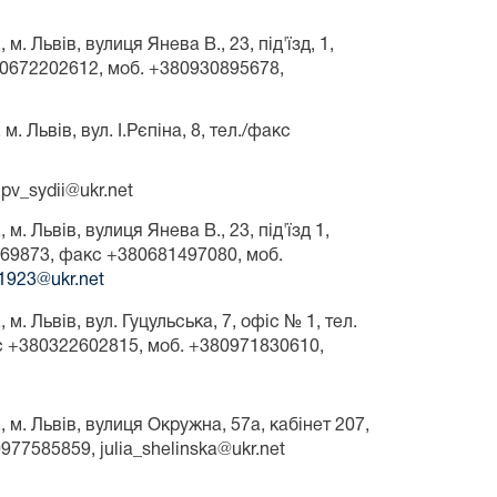
 м. Львів, вулиця Янева В., 23, під'їзд, 1,
80672202612, моб. +380930895678,
м. Львів, вул. І.Рєпіна, 8, тел./факс
pv_sydii@ukr.net
 м. Львів, вулиця Янева В., 23, під'їзд 1,
169873, факс +380681497080, моб.
l1923@ukr.net
 м. Львів, вул. Гуцульська, 7, офіс № 1, тел.
 +380322602815, моб. +380971830610,
, м. Львів, вулиця Окружна, 57а, кабінет 207,
77585859, julia_shelinska@ukr.net