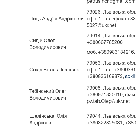
petrusihor@gmail.com
73026, Львівська обл.,
Пиць Андрій Андрійович
офіс 1, тел./факс +3
5027@ukr.net
79014, Львівська обл. 
Сидій Олег
+380667785200
Володимирович
моб. +380983184216, 
79053, Львівська обл.,
Сокіл Віталія Іванівна
офіс 1, тел. +380936
+380936169873,
soki
79008, Львівська обл.,
Табінський Олег
+380971830610, факс
Володимирович
pv.tab.Oleg@ukr.net
Шелінська Юлія
79044, Львівська обл.
Андріївна
+380322325081, +3809