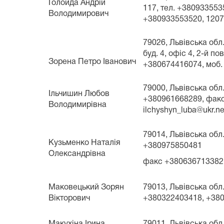
Голойда Андрій
117, тел. +380933553
Володимирович
+380933553520, 1207
79026, Львівська обл.
буд. 4, офіс 4, 2-й п
Зорена Петро Іванович
+380674416074, моб.
79000, Львівська обл.
Ільчишин Любов
+380961668289, факс
Володимирівна
ilchyshyn_luba@ukr.ne
79014, Львівська обл. 
Кузьменко Наталія
+380975850481
Олександрівна
факс +380636713382,
Маковецький Зорян
79013, Львівська обл.
Вікторович
+380322403418, +380
Макухіна Ірина
79011, Львівська обл.