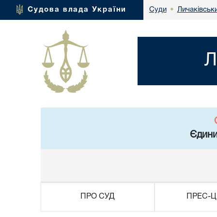
Личаківськ
Судова влада України
Суди
•
Л
Єдини
ПРО СУД
ПРЕС-Ц