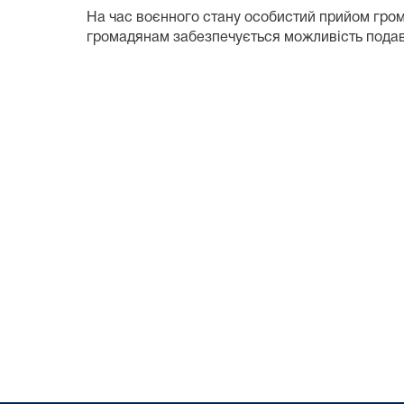
На час воєнного стану особистий прийом грома
громадянам забезпечується можливість подав