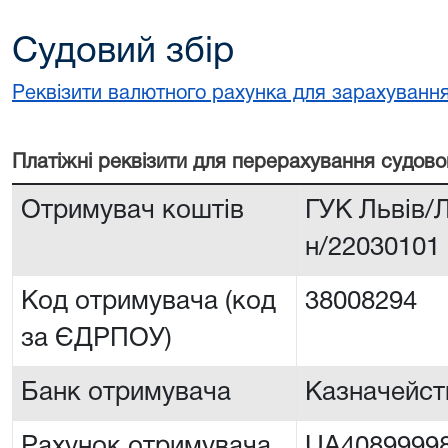
Судовий збір
Реквізити валютного рахунка для зарахування
Платiжнi реквiзити для перерахування судово
Отримувач коштів
ГУК Львiв/Л
н/22030101
Код отримувача (код
38008294
за ЄДРПОУ)
Банк отримувача
Казначейств
Рахунок отримувача
UA4089999