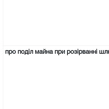
про поділ майна при розірванні ш