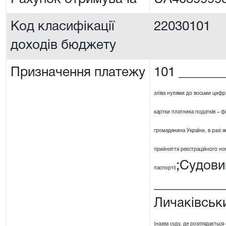
Код класифікації
22030101
доходів бюджету
Призначення платежу
101 _______
зліва нулями до восьми цифр
картки платника податків – ф
громадянина України, в разі я
прийняття реєстраційного номе
;Судови
паспорті)
__________
Личаківськ
(назва суду, де розглядається