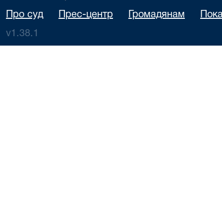
Про суд
Прес-центр
Громадянам
Пока
v1.38.1