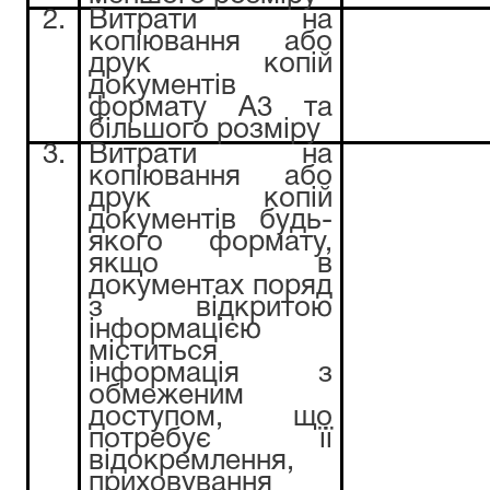
2.
Витрати на
копіювання або
друк копій
документів
формату А3 та
більшого розміру
3.
Витрати на
копіювання або
друк копій
документів будь-
якого формату,
якщо в
документах поряд
з відкритою
інформацією
міститься
інформація з
обмеженим
доступом, що
потребує її
відокремлення,
приховування