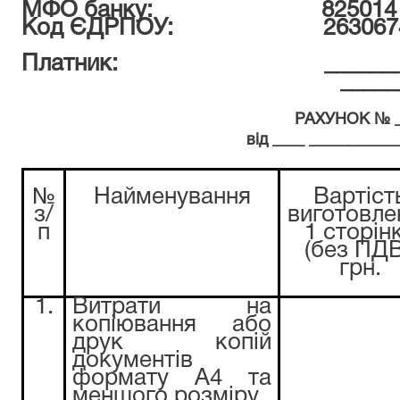
МФО банку: 825014
Код ЄДРПОУ: 263067
Платник: ________________
_____________________
РАХУНОК № _
від ____ ___________
№
Найменування
Вартіст
з/
виготовле
п
1 сторін
(без ПДВ
грн.
1.
Витрати на
копіювання або
друк копій
документів
формату А4 та
меншого розміру