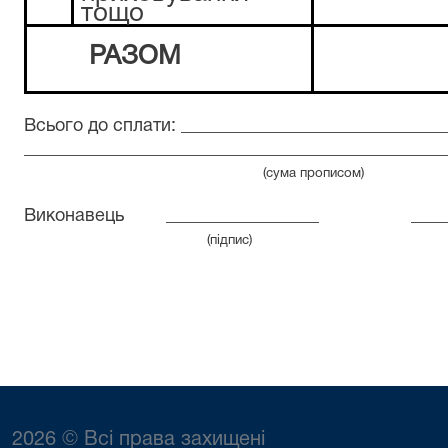
тощо
РАЗОМ
Всього до сплати: _____________________________
_______________________________________________
(сума прописом)
Виконавець
_________________
____
(підпис)
посада 
2026 © Всі права захищені