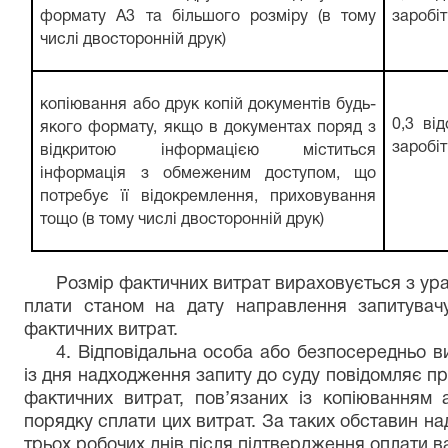
формату А3 та більшого розміру (в тому
заробіт
числі двосторонній друк)
копіювання або друк копій документів будь-
0,3 ві
якого формату, якщо в документах поряд з
заробіт
відкритою інформацією міститься
інформація з обмеженим доступом, що
потребує її відокремлення, приховування
тощо (в тому числі двосторонній друк)
Розмір фактичних витрат вираховується з ура
плати станом на дату направлення запитувачу
фактичних витрат.
4. Відповідальна особа або безпосередньо ви
із дня надходження запиту до суду повідомляє пр
фактичних витрат, пов’язаних із копіюванням а
порядку сплати цих витрат. За таких обставин н
трьох робочих днів після підтвердження оплати в