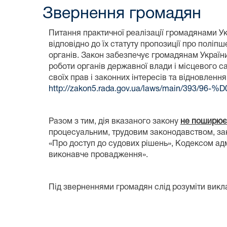
Звернення громадян
Питання практичної реалізації громадянами У
відповідно до їх статуту пропозиції про поліпш
органів. Закон забезпечує громадянам Україн
роботи органів державної влади і місцевого с
своїх прав і законних інтересів та відновленн
http://zakon5.rada.gov.ua/laws/main/393/9
Разом з тим, дія вказаного закону
не поширює
процесуальним, трудовим законодавством, зако
«Про доступ до судових рішень», Кодексом адм
виконавче провадження».
Під зверненнями громадян слід розуміти виклад