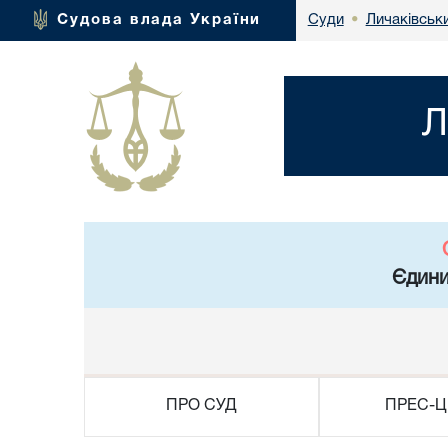
Личаківськ
Судова влада України
Суди
•
Л
Єдини
ПРО СУД
ПРЕС-Ц