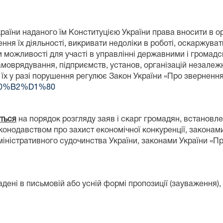
країни наданого їм Конституцією України права вносити в 
ення їх діяльності, викривати недоліки в роботі, оскаржува
и можливості для участі в управлінні державними і громад
амоврядування, підприємств, установ, організацій незалеж
я їх у разі порушення регулює Закон України «Про зверненн
6-%D0%B2%D1%80
ться
на порядок розгляду заяв і скарг громадян, встановл
нодавством про захист економічної конкуренції, законами У
іністративного судочинства України, законами України «Про 
ені в письмовій або усній формі пропозиції (зауваження), 