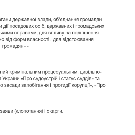
органи державної влади, об'єднання громадян
ти дії посадових осіб, державних і громадських
ськими справами, для впливу на поліпшення
но від форм власності, для відстоювання
я громадян» -
ений кримінальним процесуальним, цивільно-
країни «Про судоустрій і статус суддів» та
засади запобігання і протидії корупції», «Про
заяви (клопотання) і скарги.