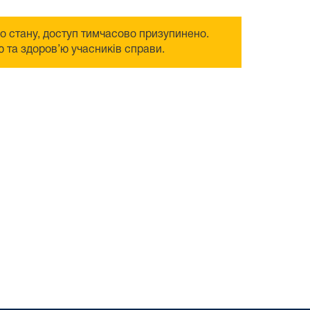
го стану, доступ тимчасово призупинено.
 та здоров’ю учасників справи.