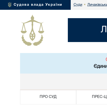
Личаківськ
Судова влада України
Суди
•
Л
Єдини
ПРО СУД
ПРЕС-Ц