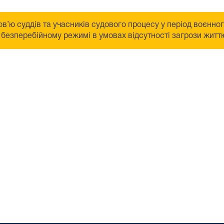
в’ю суддів та учасників судового процесу у період воєнно
безперебійному режимі в умовах відсутності загрози життю