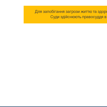
Для запобігання загрози життю та здоро
Суди здійснюють правосуддя в 