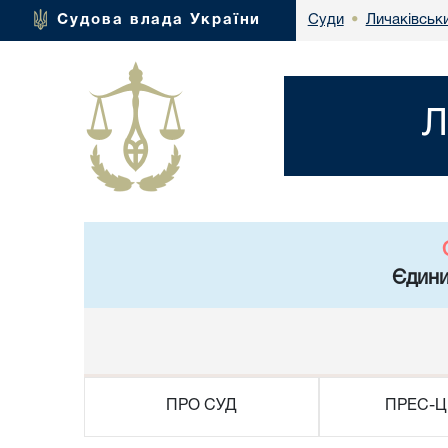
Личаківськ
Судова влада України
Суди
•
Л
Єдини
ПРО СУД
ПРЕС-Ц