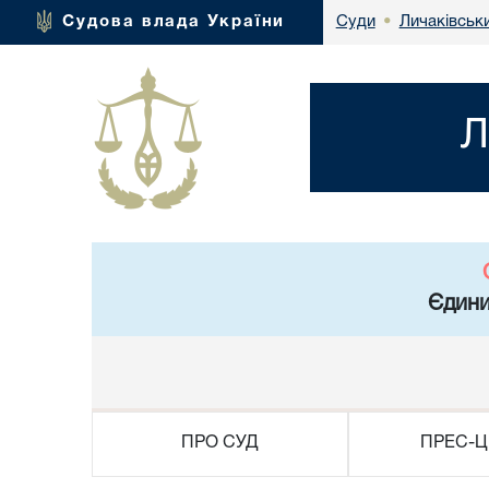
Личаківськ
Судова влада України
Суди
•
Л
Єдини
ПРО СУД
ПРЕС-Ц