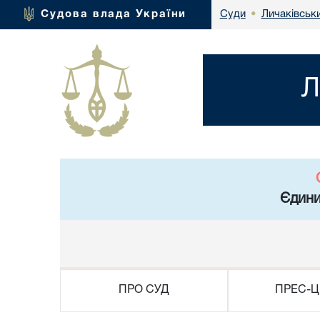
Личаківськ
Судова влада України
Суди
•
Л
Єдини
ПРО СУД
ПРЕС-Ц