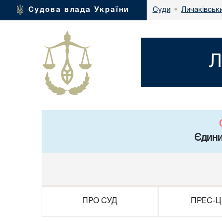
Личаківськ
Судова влада України
Суди
•
Л
Єдини
ПРО СУД
ПРЕС-Ц