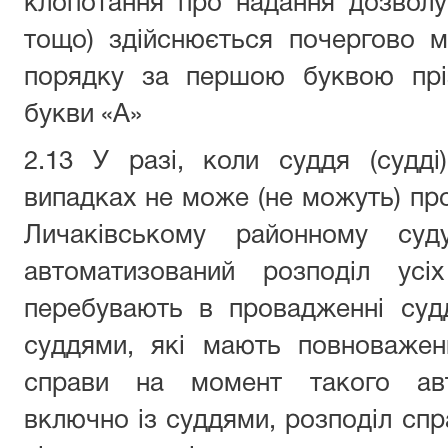
клопотання про надання дозвол
тощо) здійснюється почергово 
порядку за першою буквою прі
букви «А»
2.13 У разі, коли суддя (судд
випадках не може (не можуть) пр
Личаківському районному суд
автоматизований розподіл усі
перебувають в провадженні судд
суддями, які мають повноважен
справи на момент такого авто
включно із суддями, розподіл спр