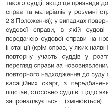
такого судді, якщо це призведе д
справ та матеріалів у розумні стр
2.3 Положення); у випадках поверн
судової справи, в якій судові
передачею судової справи на но
інстанції (крім справ, у яких ная
повторну участь суддів у розг
перегляд справи за нововиявленими
повторного надходження до суду п
касаційних скарг, з передбаче
підстав, стосовно суддів, щодо як
запроваджується (змінюється) 