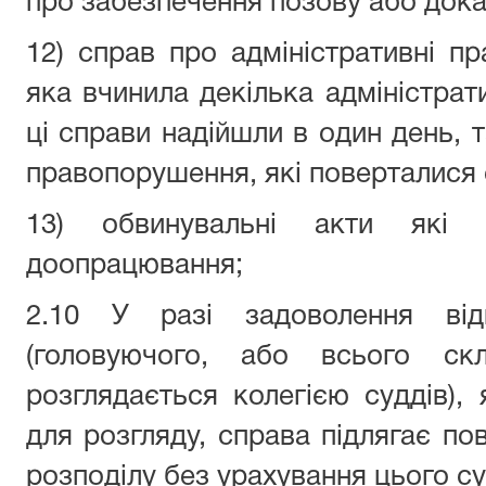
про забезпечення позову або дока
12) справ про адміністративні 
яка вчинила декілька адміністра
ці справи надійшли в один день, т
правопорушення, які поверталися
13) обвинувальні акти які
доопрацювання;
2.10 У разі задоволення відв
(головуючого, або всього ск
розглядається колегією суддів),
для розгляду, справа підлягає п
розподілу без урахування цього суд