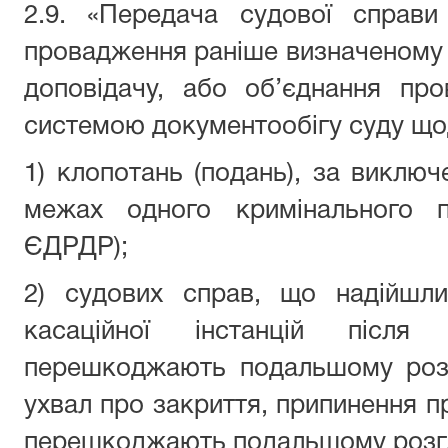
2.9. «Передача судової справи 
провадження раніше визначеному суд
доповідачу, або об’єднання пр
системою документообігу суду що
1) клопотань (подань), за виключ
межах одного кримінального 
ЄДРДР);
2) судових справ, що надійшли
касаційної інстанцій після
перешкоджають подальшому розг
ухвал про закриття, припинення пр
перешкоджають подальшому розгл