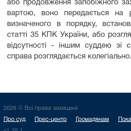
або продовження запобіжного зах
вартою, воно передається на р
визначеного в порядку, встано
статті 35 КПК України, або розгл
відсутності - іншим суддею зі с
справа розглядається колегіально
2026 © Всі права захищені
Про суд
Прес-центр
Громадянам
Пока
v1.38.1