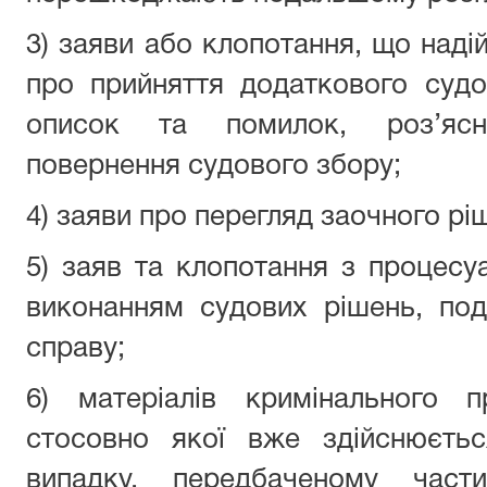
3) заяви або клопотання, що наді
про прийняття додаткового судо
описок та помилок, роз’ясн
повернення судового збору;
4) заяви про перегляд заочного рі
5) заяв та клопотання з процесуа
виконанням судових рішень, под
справу;
6) матеріалів кримінального 
стосовно якої вже здійснюєть
випадку, передбаченому част