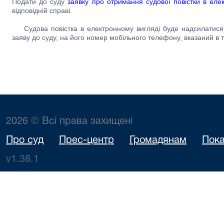
Подати до суду
заявку про отримання судової повістки в ел
відповідній справі.
Судова повістка в електронному вигляді буде надсилатися у
заяву до суду, на його номер мобільного телефону, вказаний в та
2026 © Всі права захищені
Про суд
Прес-центр
Громадянам
Пока
v1.38.1