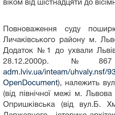
віком від шістнадцяти до вісім
Повноваження суду пошир
Личаківського району м. Льв
Додаток №1 до ухвали Львівс
28.12.2000р. №8
adm.lviv.ua/inteam/uhvaly.n
OpenDocument
), належить ву
(від північної межі м. Львова
Опришківська (від вул.Б. Х